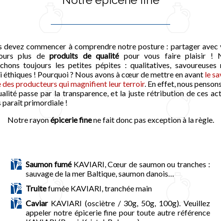
 devez commencer à comprendre notre posture : partager avec
jours plus de
produits de qualité
pour vous faire plaisir ! 
chons toujours les petites pépites : qualitatives, savoureuses
i éthiques ! Pourquoi ? Nous avons à cœur de mettre en avant
le sa
e des producteurs qui magnifient leur terroir
. En effet, nous penson
ualité passe par la transparence, et la juste rétribution de ces ac
 paraît primordiale !
Notre rayon
épicerie fine
ne fait donc pas exception à la règle.
Saumon fumé
KAVIARI, Cœur de saumon ou tranches :
sauvage de la mer Baltique, saumon danois…
Truite
fumée KAVIARI, tranchée main
Caviar
KAVIARI (osciètre / 30g, 50g, 100g). Veuillez
appeler notre épicerie fine pour toute autre référence