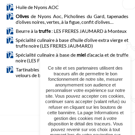
Huile de Nyons AOC
Olives
de Nyons Aoc, Picholines du Gard, tapenades
d’olives noires, vertes, à la figue, confit d’olives…
Beurre à la
truffe
: LES FRERES JAUMARD à Monteux
Spécialité culinaire à base d’huile d’olive extra vierge et
truffe noire (LES FRERES JAUMARD)
Spécialité culinaire à base de
miel
d’acacia et de truffe
noire (LES FRERES JAUMARD)
Ce site et ses partenaires utilisent des
Tartinables SENTEURS DE PROVENCE :
crème d’ail
,
traceurs afin de permettre le bon
velours de basilic, délice d’artichaut…
fonctionnement de notre site, mesurer
anonymement son audience et
personnaliser votre expérience sur notre
site. Vous pouvez accepter ces cookies,
continuer sans accepter (valant refus) ou
refuser en cliquant sur les boutons de
cette bannière. La page Informations et
gestion des cookies met à votre
disposition le détail des traceurs. Vous
pouvez revenir sur vos choix à tout
moment lors de votre navigation sur