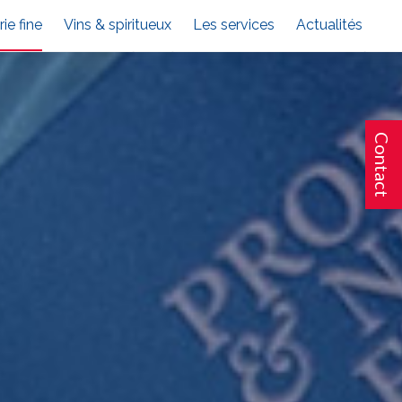
rie fine
Vins & spiritueux
Les services
Actualités
Contact