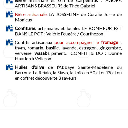
Bière
artisanale et Gin de Carpentras : AGORA
ARTISANS BRASSEURS de Théo Gabriel
Bière artisanale
LA JOSSELINE de Coralie Josse de
Monieux
Confitures
artisanales et locales LE BONHEUR EST
DANS LE POT : Valérie Feugère / Courthezon
Confits artisanaux
pour accompagner le
fromage
:
thym, romarin,
basilic
, lavande, estragon, gingembre,
verveine,
wasabi
, piment… CONFIT & DO : Dorine
Haution à Velleron
Huiles d’olive
de l’Abbaye Sainte-Madeleine du
Barroux. La Reïalo, la Siavo, la Joïo en 50 cl et 75 cl ou
en coffret découverte 3 saveurs