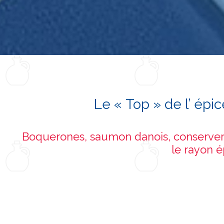
Le « Top » de l’ épi
Boquerones, saumon danois, conserveri
le rayon é