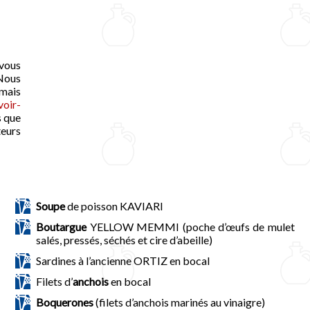
 vous
Nous
 mais
voir-
s que
teurs
Soupe
de poisson KAVIARI
Boutargue
YELLOW MEMMI (poche d’œufs de mulet
salés, pressés, séchés et cire d’abeille)
Sardines à l’ancienne ORTIZ en bocal
Filets d’
anchois
en bocal
Boquerones
(filets d’anchois marinés au vinaigre)