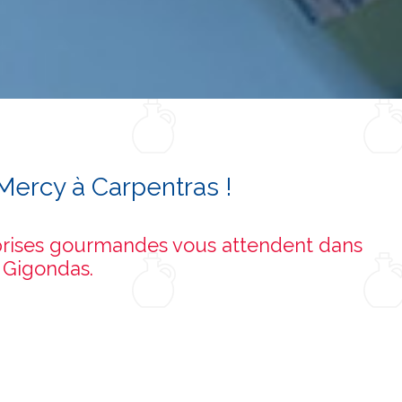
 Mercy à Carpentras !
rprises gourmandes vous attendent dans
e Gigondas.