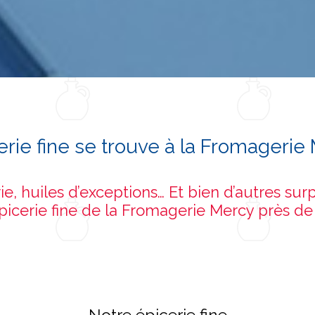
cerie fine se trouve à la Fromagerie
e, huiles d’exceptions… Et bien d’autres su
picerie fine de la Fromagerie Mercy près d
Notre épicerie fine