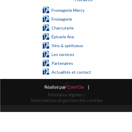
Fromagerie Mercy
Fromagerie
Charcuterie
Épicerie fine
Vins & spiritueux
Les services
Partenaires
Actualités et contact
Réalisé par
Com'On
|
Mentions légales /
Informations et gestion des cookies